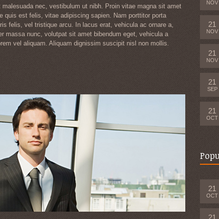
NOV
et malesuada nec, vestibulum ut nibh. Proin vitae magna sit amet
e quis est felis, vitae adipiscing sapien. Nam porttitor porta
21
s felis, vel tristique arcu. In lacus erat, vehicula ac ornare a,
NOV
ger massa nunc, volutpat sit amet bibendum eget, vehicula a
rem vel aliquam. Aliquam dignissim suscipit nisl non mollis.
21
NOV
21
SEP
21
OCT
Popu
21
OCT
21