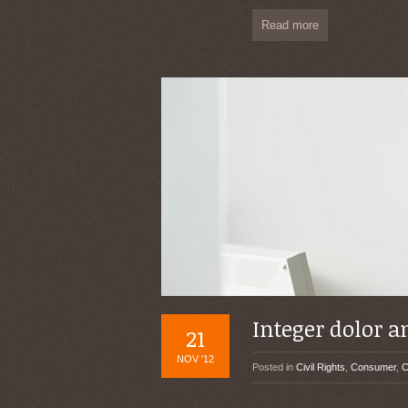
Read more
Integer dolor a
21
NOV '12
Posted in
Civil Rights
,
Consumer
,
C