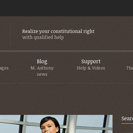
Realize your constitutional right
with qualified help
Blog
Support
ages
M. Anthony
Help & Videos
Th
news
Sear