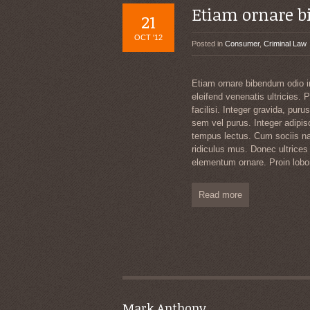
Etiam ornare 
21
OCT '12
Posted in
Consumer
,
Criminal Law
Etiam ornare bibendum odio in
eleifend venenatis ultricies. 
facilisi. Integer gravida, pu
sem vel purus. Integer adipisc
tempus lectus. Cum sociis na
ridiculus mus. Donec ultrices 
elementum ornare. Proin lobort
Read more
Mark Anthony