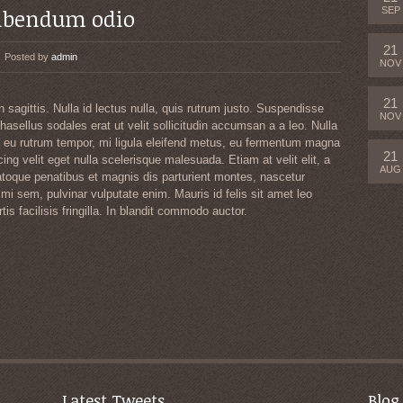
bibendum odio
SEP
21
Posted by
admin
NOV
21
 sagittis. Nulla id lectus nulla, quis rutrum justo. Suspendisse
NOV
Phasellus sodales erat ut velit sollicitudin accumsan a a leo. Nulla
rus eu rutrum tempor, mi ligula eleifend metus, eu fermentum magna
21
ing velit eget nulla scelerisque malesuada. Etiam at velit elit, a
AUG
toque penatibus et magnis dis parturient montes, nascetur
mi sem, pulvinar vulputate enim. Mauris id felis sit amet leo
is facilisis fringilla. In blandit commodo auctor.
Latest Tweets
Blog