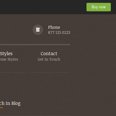
Buy now
Phone
877 123 0223
Styles
Contact
eme Styles
Get In Touch
ch In Blog