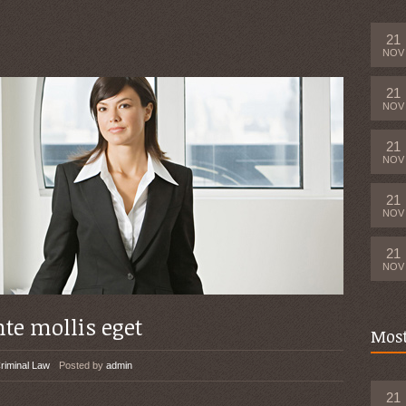
21
NOV
21
NOV
21
NOV
21
NOV
21
NOV
nte mollis eget
Mos
riminal Law
Posted by
admin
21