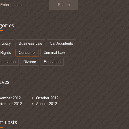
Enter phrase
gories
ruptcy
Business Law
Car Accidents
 Rights
Consumer
Criminal Law
rimination
Divorce
Education
ives
vember 2012
October 2012
ptember 2012
August 2012
st Posts