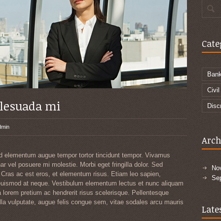
Cate
Bank
Civil
lesuada mi
Disc
dmin
Arch
d elementum augue tempor tortor tincidunt tempor. Vivamus
ar vel posuere mi molestie. Morbi eget fringilla dolor. Sed
No
 Cras ac est eros, et elementum risus. Etiam leo sapien,
Se
, euismod at neque. Vestibulum elementum lectus et nunc aliquam
a lorem pretium ac hendrerit risus scelerisque. Pellentesque
lla vulputate, augue felis congue sem, vitae sodales arcu mauris
Late