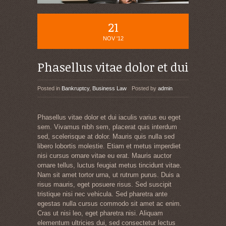
21
NOV '12
Phasellus vitae dolor et dui
Posted in
Bankruptcy
,
Business Law
Posted by
admin
Phasellus vitae dolor et dui iaculis varius eu eget
sem. Vivamus nibh sem, placerat quis interdum
sed, scelerisque at dolor. Mauris quis nulla sed
libero lobortis molestie. Etiam et metus imperdiet
nisi cursus ornare vitae eu erat. Mauris auctor
ornare tellus, luctus feugiat metus tincidunt vitae.
Nam sit amet tortor urna, ut rutrum purus. Duis a
risus mauris, eget posuere risus. Sed suscipit
tristique nisi nec vehicula. Sed pharetra ante
egestas nulla cursus commodo sit amet ac enim.
Cras ut nisi leo, eget pharetra nisi. Aliquam
elementum ultricies dui, sed consectetur lectus