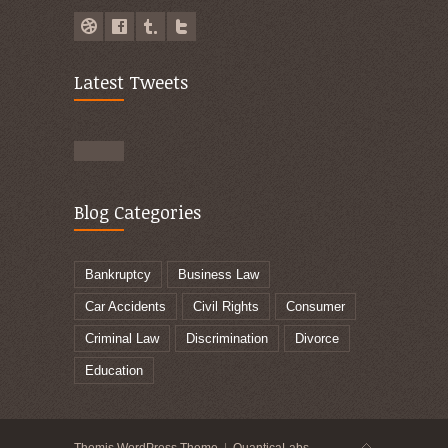
Latest Tweets
Blog Categories
Bankruptcy
Business Law
Car Accidents
Civil Rights
Consumer
Criminal Law
Discrimination
Divorce
Education
Themis WordPress Theme
|
QuanticaLabs