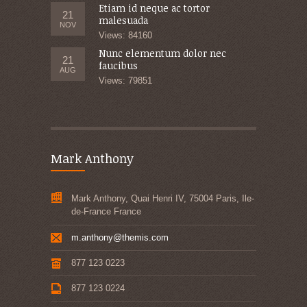
Etiam id neque ac tortor
21
malesuada
NOV
Views: 84160
Nunc elementum dolor nec
21
faucibus
AUG
Views: 79851
Mark Anthony
Mark Anthony, Quai Henri IV, 75004 Paris, Ile-
de-France France
m.anthony@themis.com
877 123 0223
877 123 0224