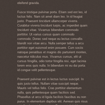
eleifend gravida.
Fusce tristique pulvinar porta. Etiam sed est leo, id
luctus felis. Nam sit amet diam leo. In id feugiat
justo. Praesent tincidunt ullamcorper viverra.
Curabitur viverra tincidunt turpis, ac imperdiet quam
tincidunt vitae. Vivamus bibendum commodo
porttitor. Ut varius cursus quam commodo
commodo. Donec sed neque eu lectus convallis
blandit non vitae arcu. Nulla semper tellus a arcu
porttitor eget euismod enim posuere. Cum sociis
natoque penatibus et magnis dis parturient montes,
nascetur ridiculus mus. Vivamus cursus, elit ut
cursus fringilla, odio tortor fringilla nisi, eget lacinia
lorem eros quis nulla. In bibendum mi eu dui porta
id congue velit pellentesque.
Praesent pulvinar est in lectus luctus suscipit. In
quis justo tellus. Nullam vitae suscipit neque.
Mauris vel tellus felis. Cras porttitor elementum
nulla, quis pellentesque quam facilisis sed.
Phasellus ut arcu id ligula facilisis faucibus eu non
purus. In elementum dapibus elit. Aenean quis risus