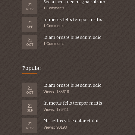
Sed a lacus nec magna rutrum
21
1 Comments
NOV
In metus felis tempor mattis
21
1 Comments
SEP
Etiam ornare bibendum odio
21
1 Comments
OCT
Popular
Etiam ornare bibendum odio
21
Views: 185618
OCT
In metus felis tempor mattis
21
Views: 176411
SEP
Phasellus vitae dolor et dui
21
Views: 90190
NOV