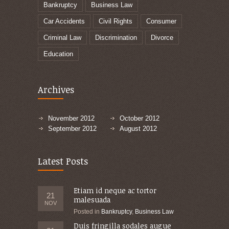
Bankruptcy
Business Law
Car Accidents
Civil Rights
Consumer
Criminal Law
Discrimination
Divorce
Education
Archives
November 2012
October 2012
September 2012
August 2012
Latest Posts
Etiam id neque ac tortor
21
malesuada
NOV
Posted in
Bankruptcy
,
Business Law
Duis fringilla sodales augue