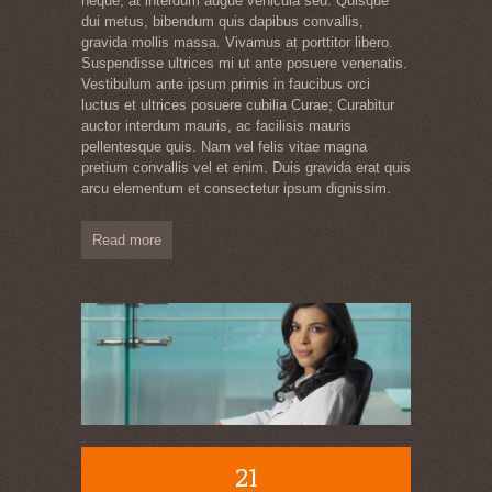
neque, at interdum augue vehicula sed. Quisque
dui metus, bibendum quis dapibus convallis,
gravida mollis massa. Vivamus at porttitor libero.
Suspendisse ultrices mi ut ante posuere venenatis.
Vestibulum ante ipsum primis in faucibus orci
luctus et ultrices posuere cubilia Curae; Curabitur
auctor interdum mauris, ac facilisis mauris
pellentesque quis. Nam vel felis vitae magna
pretium convallis vel et enim. Duis gravida erat quis
arcu elementum et consectetur ipsum dignissim.
Read more
21