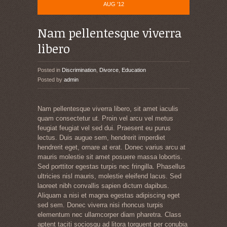
AUG '12
Nam pellentesque viverra
libero
Posted in
Discrimination
,
Divorce
,
Education
Posted by
admin
Nam pellentesque viverra libero, sit amet iaculis
quam consectetur ut. Proin vel arcu vel metus
feugiat feugiat vel sed dui. Praesent eu purus
lectus. Duis augue sem, hendrerit imperdiet
hendrerit eget, ornare at erat. Donec varius arcu at
mauris molestie sit amet posuere massa lobortis.
Sed porttitor egestas turpis nec fringilla. Phasellus
ultricies nisl mauris, molestie eleifend lacus. Sed
laoreet nibh convallis sapien dictum dapibus.
Aliquam a nisi et magna egestas adipiscing eget
sed sem. Donec viverra nisi rhoncus turpis
elementum nec ullamcorper diam pharetra. Class
aptent taciti sociosqu ad litora torquent per conubia