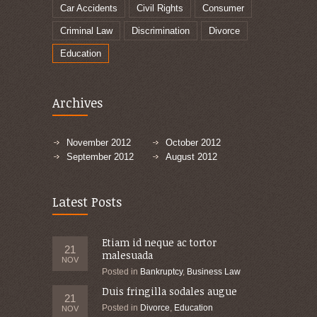
Car Accidents
Civil Rights
Consumer
Criminal Law
Discrimination
Divorce
Education
Archives
November 2012
October 2012
September 2012
August 2012
Latest Posts
Etiam id neque ac tortor
21
malesuada
NOV
Posted in
Bankruptcy
,
Business Law
Duis fringilla sodales augue
21
Posted in
Divorce
,
Education
NOV