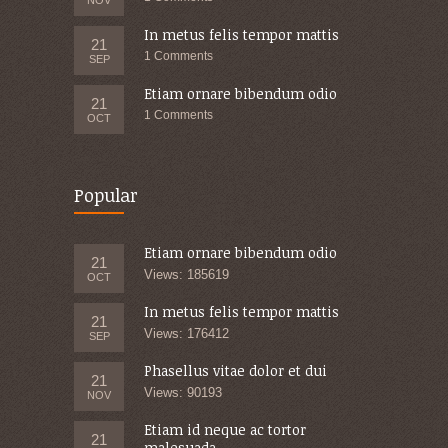
In metus felis tempor mattis
21
1 Comments
SEP
Etiam ornare bibendum odio
21
1 Comments
OCT
Popular
Etiam ornare bibendum odio
21
Views: 185619
OCT
In metus felis tempor mattis
21
Views: 176412
SEP
Phasellus vitae dolor et dui
21
Views: 90193
NOV
Etiam id neque ac tortor
21
malesuada