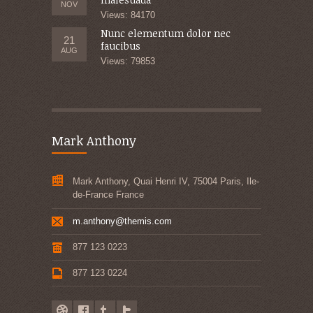
NOV
Views: 84170
Nunc elementum dolor nec
21
faucibus
AUG
Views: 79853
Mark Anthony
Mark Anthony, Quai Henri IV, 75004 Paris, Ile-
de-France France
m.anthony@themis.com
877 123 0223
877 123 0224