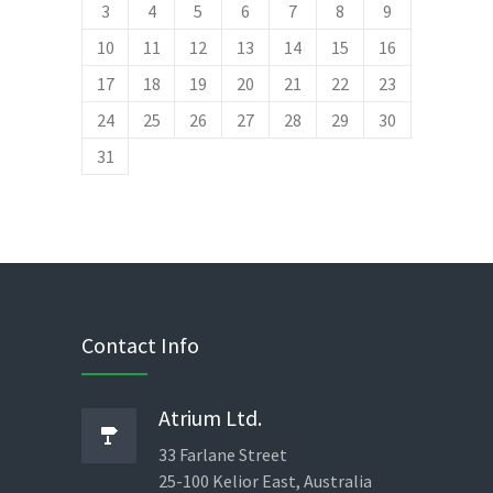
3
4
5
6
7
8
9
January 5, 2014
No replies
10
11
12
13
14
15
16
Cras elit ligula scelerisque
17
04
18
19
20
21
22
23
accumsan tristique quis
FEB
24
25
26
27
28
29
30
February 4, 2014
No replies
31
Contact Info
Atrium Ltd.
33 Farlane Street
25-100 Kelior East, Australia