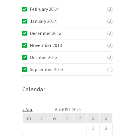
NOV
February 2014
(2)
November 7, 2013
No replies
January 2014
(2)
Donec condimentum diam nisl
05
rutrum rutrum
December 2013
(2)
DEC
December 5, 2013
No replies
November 2013
(2)
October 2013
(2)
Vestibulum imperdiet interdum
06
risus ut rutrum
DEC
September 2013
(1)
December 6, 2013
No replies
Calendar
Duis quam diam varius quis
04
ultrices in consectetur
JAN
January 4, 2014
No replies
« Apr
AUGUST 2026
m
t
w
t
f
s
s
Aenean vel dolor volutpat
05
1
2
sollicitudin neque rhon
JAN