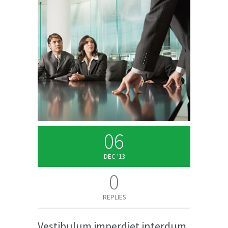
06
DEC '13
0
REPLIES
Vestibulum imperdiet interdum