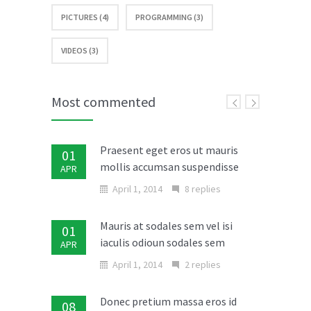
PICTURES (4)
PROGRAMMING (3)
VIDEOS (3)
Most commented
Praesent eget eros ut mauris
01
mollis accumsan suspendisse
APR
April 1, 2014
8 replies
Mauris at sodales sem vel isi
01
iaculis odioun sodales sem
APR
April 1, 2014
2 replies
Donec pretium massa eros id
08