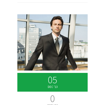
05
DEC '13
0