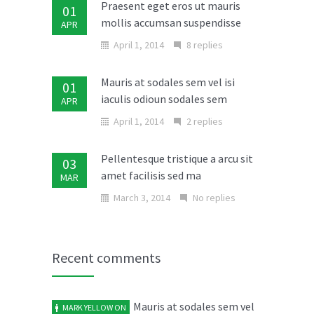
Praesent eget eros ut mauris
01
mollis accumsan suspendisse
APR
April 1, 2014
8 replies
Mauris at sodales sem vel isi
01
iaculis odioun sodales sem
APR
April 1, 2014
2 replies
Pellentesque tristique a arcu sit
03
amet facilisis sed ma
MAR
March 3, 2014
No replies
Donec in laoreet nisi fusce aliquet
02
ante vitae
MAR
Recent comments
March 2, 2014
No replies
Mauris at sodales sem vel
MARK YELLOW
ON
Cras elit ligula scelerisque