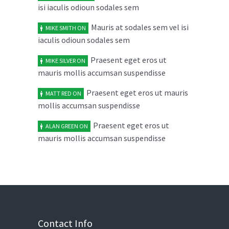
04
isi iaculis odioun sodales sem
accumsan tristique quis
FEB
February 4, 2014
Mauris at sodales sem vel isi
No replies
MIKE SMITH
ON
iaculis odioun sodales sem
Maecenas risus metus malesuada
03
Praesent eget eros ut
MIKE SILVER
ON
ut libero in
FEB
mauris mollis accumsan suspendisse
February 3, 2014
No replies
Praesent eget eros ut mauris
MATT RED
ON
mollis accumsan suspendisse
Aenean vel dolor volutpat
05
sollicitudin neque rhon
JAN
Praesent eget eros ut
ALAN GREEN
ON
mauris mollis accumsan suspendisse
January 5, 2014
No replies
Duis quam diam varius quis
04
ultrices in consectetur
JAN
January 4, 2014
No replies
Vestibulum imperdiet interdum
Contact Info
06