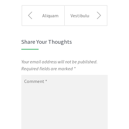
Aliquam
Vestibulum
placerat
imperdiet
Share Your Thoughts
convallis
interdum
ligula
risus ut
Your email address will not be published.
Required fields are marked
*
non
rutrum
Comment
*
tempor