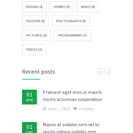
DESIGN (4)
HOBBY (4)
NEWS (4)
PASSION (4)
PHOTOGRAPHY (4)
PICTURES (4)
PROGRAMMING (3)
VIDEOS (3)
Recent posts
Praesent eget eros ut mauris
01
mollis accumsan suspendisse
APR
April 1, 2014
8 replies
Mauris at sodales sem vel isi
01
iaculis odioun sodales sem
APR