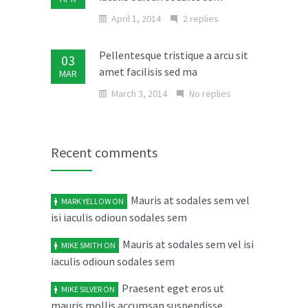
April 1, 2014
2 replies
Pellentesque tristique a arcu sit
03
amet facilisis sed ma
MAR
March 3, 2014
No replies
Donec in laoreet nisi fusce aliquet
02
ante vitae
MAR
Recent comments
March 2, 2014
No replies
Mauris at sodales sem vel
MARK YELLOW
ON
Cras elit ligula scelerisque
04
isi iaculis odioun sodales sem
accumsan tristique quis
FEB
February 4, 2014
Mauris at sodales sem vel isi
No replies
MIKE SMITH
ON
iaculis odioun sodales sem
Maecenas risus metus malesuada
03
Praesent eget eros ut
MIKE SILVER
ON
ut libero in
FEB
mauris mollis accumsan suspendisse