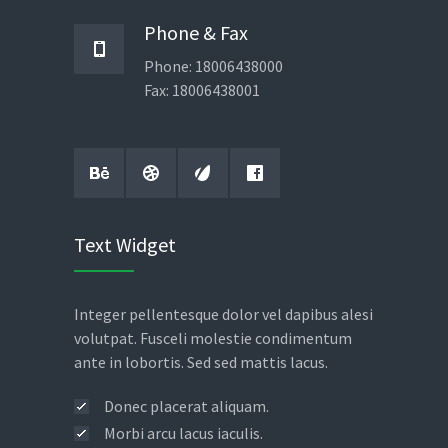
December 5, 2013
No replies
Phone & Fax
Aliquam placerat convallis ligula
07
Phone: 18006438000
non tempor
NOV
Fax: 18006438001
November 7, 2013
No replies
Etiam augue erat porttitor
06
fringilla consectetur
NOV
November 6, 2013
No replies
Text Widget
Integer pellentesque dolor vel dapibus alesi
volutpat. Fusceli molestie condimentum
ante in lobortis. Sed sed mattis lacus.
Donec placerat aliquam.
Morbi arcu lacus iaculis.