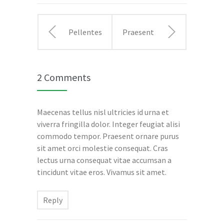
Pellentesque
Praesent
tristique
eget eros
2 Comments
a arcu sit
ut mauris
amet
mollis
Maecenas tellus nisl ultricies id urna et
viverra fringilla dolor. Integer feugiat alisi
facilisis
accumsan
commodo tempor. Praesent ornare purus
sit amet orci molestie consequat. Cras
sed ma
suspendisse
lectus urna consequat vitae accumsan a
tincidunt vitae eros. Vivamus sit amet.
Reply