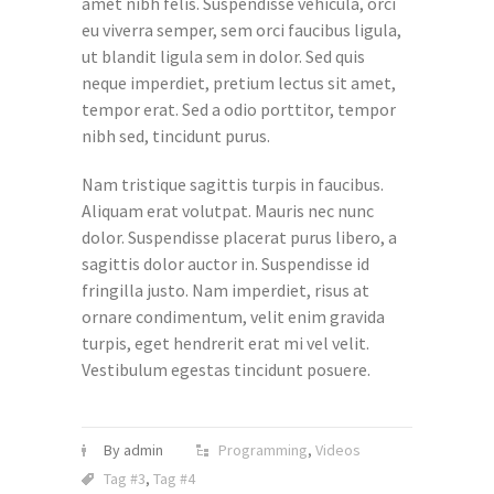
amet nibh felis. Suspendisse vehicula, orci
eu viverra semper, sem orci faucibus ligula,
ut blandit ligula sem in dolor. Sed quis
neque imperdiet, pretium lectus sit amet,
tempor erat. Sed a odio porttitor, tempor
nibh sed, tincidunt purus.
Nam tristique sagittis turpis in faucibus.
Aliquam erat volutpat. Mauris nec nunc
dolor. Suspendisse placerat purus libero, a
sagittis dolor auctor in. Suspendisse id
fringilla justo. Nam imperdiet, risus at
ornare condimentum, velit enim gravida
turpis, eget hendrerit erat mi vel velit.
Vestibulum egestas tincidunt posuere.
By admin
Programming
,
Videos
Tag #3
,
Tag #4