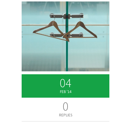
04
FEB '14
0
REPLIES