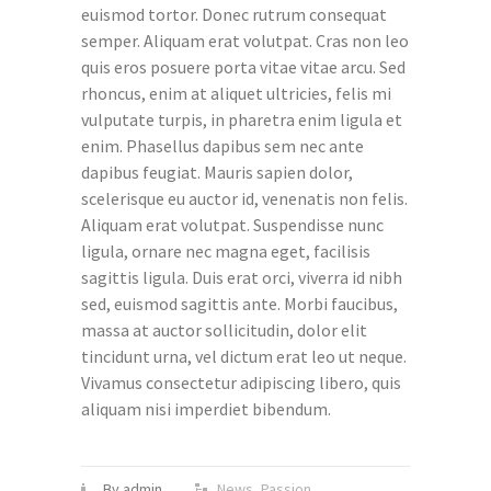
euismod tortor. Donec rutrum consequat
semper. Aliquam erat volutpat. Cras non leo
quis eros posuere porta vitae vitae arcu. Sed
rhoncus, enim at aliquet ultricies, felis mi
vulputate turpis, in pharetra enim ligula et
enim. Phasellus dapibus sem nec ante
dapibus feugiat. Mauris sapien dolor,
scelerisque eu auctor id, venenatis non felis.
Aliquam erat volutpat. Suspendisse nunc
ligula, ornare nec magna eget, facilisis
sagittis ligula. Duis erat orci, viverra id nibh
sed, euismod sagittis ante. Morbi faucibus,
massa at auctor sollicitudin, dolor elit
tincidunt urna, vel dictum erat leo ut neque.
Vivamus consectetur adipiscing libero, quis
aliquam nisi imperdiet bibendum.
By admin
News
,
Passion