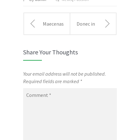
Maecenas
Donec in
risus
laoreet
Share Your Thoughts
metus
nisi fusce
malesuada
aliquet
Your email address will not be published.
Required fields are marked
*
ut libero
ante
Comment
*
in
vitae