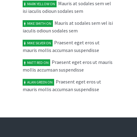
Mauris at sodales sem vel
MARK YELLOW
ON
Cras elit ligula scelerisque
04
isi iaculis odioun sodales sem
accumsan tristique quis
FEB
February 4, 2014
Mauris at sodales sem vel isi
No replies
MIKE SMITH
ON
iaculis odioun sodales sem
Maecenas risus metus malesuada
03
Praesent eget eros ut
MIKE SILVER
ON
ut libero in
FEB
mauris mollis accumsan suspendisse
February 3, 2014
No replies
Praesent eget eros ut mauris
MATT RED
ON
mollis accumsan suspendisse
Aenean vel dolor volutpat
05
sollicitudin neque rhon
JAN
Praesent eget eros ut
ALAN GREEN
ON
mauris mollis accumsan suspendisse
January 5, 2014
No replies
Duis quam diam varius quis
04
ultrices in consectetur
JAN
January 4, 2014
No replies