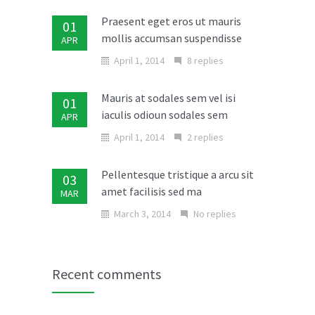
Praesent eget eros ut mauris
01
mollis accumsan suspendisse
APR
April 1, 2014
8 replies
Mauris at sodales sem vel isi
01
iaculis odioun sodales sem
APR
April 1, 2014
2 replies
Pellentesque tristique a arcu sit
03
amet facilisis sed ma
MAR
March 3, 2014
No replies
Donec in laoreet nisi fusce aliquet
02
ante vitae
MAR
Recent comments
March 2, 2014
No replies