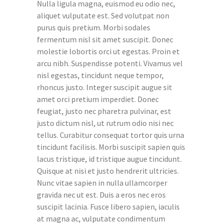
Nulla ligula magna, euismod eu odio nec,
aliquet vulputate est. Sed volutpat non
purus quis pretium. Morbi sodales
fermentum nisl sit amet suscipit. Donec
molestie lobortis orci ut egestas. Proin et
arcu nibh. Suspendisse potenti. Vivamus vel
nisl egestas, tincidunt neque tempor,
rhoncus justo. Integer suscipit augue sit
amet orci pretium imperdiet. Donec
feugiat, justo nec pharetra pulvinar, est
justo dictum nisl, ut rutrum odio nisi nec
tellus. Curabitur consequat tortor quis urna
tincidunt facilisis. Morbi suscipit sapien quis
lacus tristique, id tristique augue tincidunt.
Quisque at nisi et justo hendrerit ultricies.
Nunc vitae sapien in nulla ullamcorper
gravida nec ut est. Duis a eros nec eros
suscipit lacinia. Fusce libero sapien, iaculis
at magna ac, vulputate condimentum