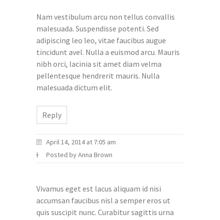
isi iaculis
Nam vestibulum arcu non tellus convallis
malesuada. Suspendisse potenti. Sed
odioun
adipiscing leo leo, vitae faucibus augue
tincidunt avel. Nulla a euismod arcu. Mauris
sodales
nibh orci, lacinia sit amet diam velma
pellentesque hendrerit mauris. Nulla
sem
malesuada dictum elit.
Reply
April 14, 2014 at 7:05 am
Posted by Anna Brown
Vivamus eget est lacus aliquam id nisi
accumsan faucibus nisl a semper eros ut
quis suscipit nunc. Curabitur sagittis urna