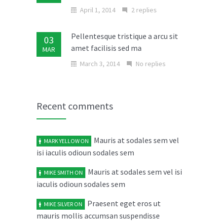
April 1, 2014
2 replies
Pellentesque tristique a arcu sit
03
amet facilisis sed ma
MAR
March 3, 2014
No replies
Donec in laoreet nisi fusce aliquet
02
ante vitae
MAR
Recent comments
March 2, 2014
No replies
Mauris at sodales sem vel
MARK YELLOW
ON
Cras elit ligula scelerisque
04
isi iaculis odioun sodales sem
accumsan tristique quis
FEB
February 4, 2014
Mauris at sodales sem vel isi
No replies
MIKE SMITH
ON
iaculis odioun sodales sem
Maecenas risus metus malesuada
03
Praesent eget eros ut
MIKE SILVER
ON
ut libero in
FEB
mauris mollis accumsan suspendisse