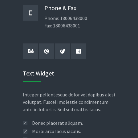
Phone & Fax
Aliquam placerat convallis ligula
07
Phone: 18006438000
non tempor
NOV
Fax: 18006438001
November 7, 2013
No replies
Etiam augue erat porttitor
06
fringilla consectetur
NOV
November 6, 2013
No replies
Text Widget
Integer pellentesque dolor vel dapibus alesi
volutpat. Fusceli molestie condimentum
ante in lobortis. Sed sed mattis lacus.
Donec placerat aliquam.
Morbi arcu lacus iaculis.