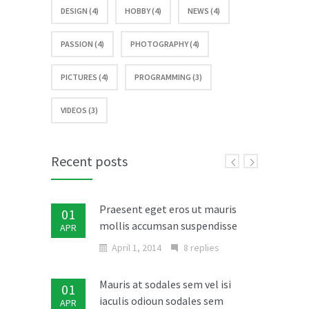
DESIGN (4)
HOBBY (4)
NEWS (4)
PASSION (4)
PHOTOGRAPHY (4)
PICTURES (4)
PROGRAMMING (3)
VIDEOS (3)
Recent posts
Praesent eget eros ut mauris
01
mollis accumsan suspendisse
APR
April 1, 2014
8 replies
Mauris at sodales sem vel isi
01
iaculis odioun sodales sem
APR