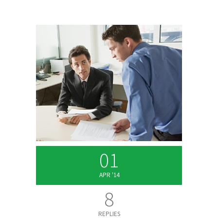
01
APR '14
8
REPLIES