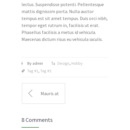
lectus. Suspendisse potenti. Pellentesque
mattis dignissim porta. Nulla auctor
tempus est sit amet tempus. Duis orci nibh,
tempor eget rutrum in, facilisis ut erat.
Phasellus facilisis a metus id vehicula.
Maecenas dictum risus eu vehicula iaculis.
By admin
Design
,
Hobby
Tag #1
,
Tag #2
Mauris at
sodales
8 Comments
sem vel