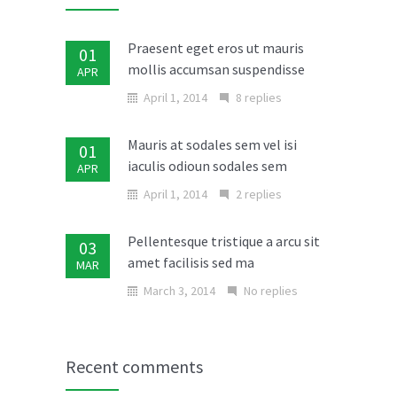
Praesent eget eros ut mauris
01
mollis accumsan suspendisse
APR
April 1, 2014
8 replies
Mauris at sodales sem vel isi
01
iaculis odioun sodales sem
APR
April 1, 2014
2 replies
Pellentesque tristique a arcu sit
03
amet facilisis sed ma
MAR
March 3, 2014
No replies
Donec in laoreet nisi fusce aliquet
02
ante vitae
MAR
Recent comments
March 2, 2014
No replies