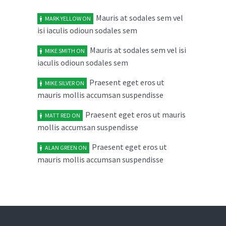
Mauris at sodales sem vel
MARK YELLOW
ON
Cras elit ligula scelerisque
04
isi iaculis odioun sodales sem
accumsan tristique quis
FEB
February 4, 2014
Mauris at sodales sem vel isi
No replies
MIKE SMITH
ON
iaculis odioun sodales sem
Maecenas risus metus malesuada
03
Praesent eget eros ut
MIKE SILVER
ON
ut libero in
FEB
mauris mollis accumsan suspendisse
February 3, 2014
No replies
Praesent eget eros ut mauris
MATT RED
ON
mollis accumsan suspendisse
Aenean vel dolor volutpat
05
sollicitudin neque rhon
JAN
Praesent eget eros ut
ALAN GREEN
ON
mauris mollis accumsan suspendisse
January 5, 2014
No replies
Duis quam diam varius quis
04
ultrices in consectetur
JAN
January 4, 2014
No replies