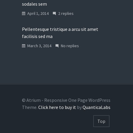
sodales sem
April 1, 2014
2 replies
Pellentesque tristique a arcu sit amet
facilisis sed ma
March 3, 2014
No replies
Donec in laoreet nisi fusce aliquet ante
vitae
March 2, 2014
No replies
Cras elit ligula scelerisque accumsan
© Atrium - Responsive One Page WordPress
tristique quis
Theme.
Click here to buy it
by
QuanticaLabs
February 4, 2014
No replies
Top
Maecenas risus metus malesuada ut libero