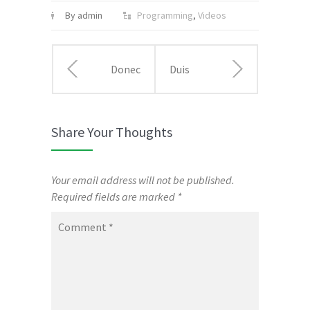
By admin
Programming
,
Videos
Donec
Duis
condimentum
quam
Share Your Thoughts
diam nisl
diam
rutrum
varius
Your email address will not be published.
Required fields are marked
*
rutrum
quis
Comment
*
ultrices
in
consectetur