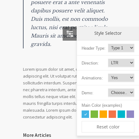
posuere erat a ante venenatis
dapibus posuere velit aliquet.
Duis mollis, est non commodo
luctus, nisi erat porttitor ligula.
Style Selector
Mauris sit amet neque nec nunc
gravida.
Header Type:
Direction:
Lorem ipsum dolor sit amet, consectetur
adipiscing elit. Ut volutpat rutrum eros amet
Animations:
sollicitudin interdum. Suspendisse pulvinar, velit
nec pharetra interdum, ante tellus ornare mi, et
Demo:
mollis tellus neque vitae elit. Mauris adipiscing
mauris fringilla turpis interdum sed pulvinar nisi
Main Color (examples)
malesuada. Lorem ipsum dolor sit amet,
consectetur adipiscing elit.
Reset color
More Articles